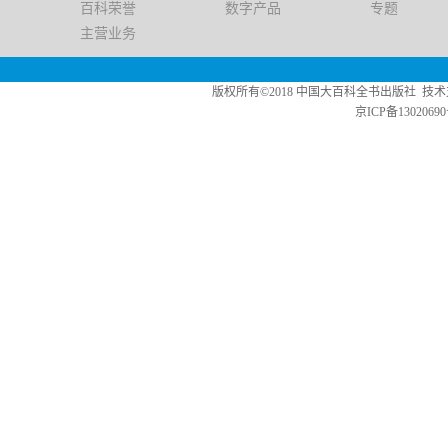
百科荣誉
数字产品
专题
主营业务
版权所有©2018 中国大百科全书出版社 技术支持：中版数媒 Copy
京ICP备13020690