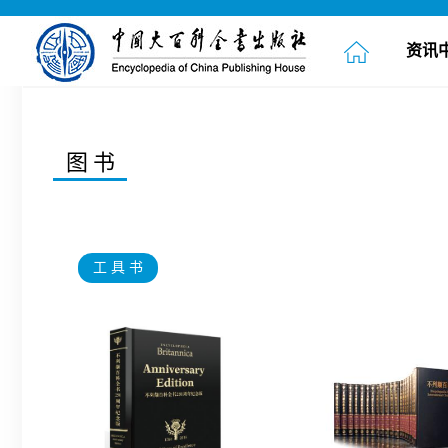
资讯
图书
工 具 书