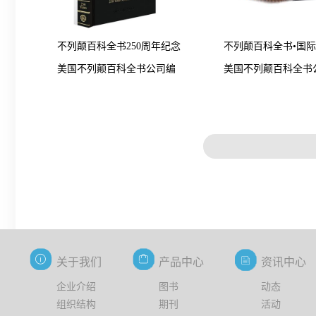
不列颠百科全书250周年纪念
不列颠百科全书•国
美国不列颠百科全书公司编
美国不列颠百科全书
版
（修订版）
著，中国大百科全书
《不列颠百科全书》
文版编辑部编译
关于我们
产品中心
资讯中心
企业介绍
图书
动态
组织结构
期刊
活动