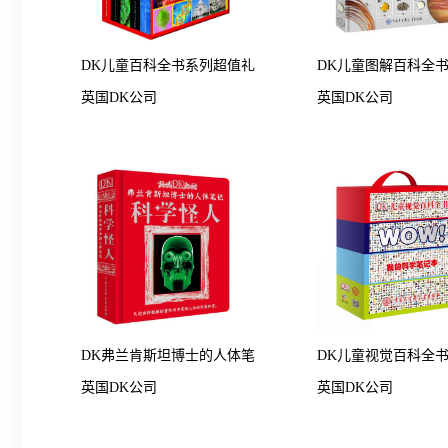
DK儿童百科全书系列超值礼
DK儿童图解百科全
英国DK公司
英国DK公司
品套装（精装全5册）（2018
学元素
年全新修订版）
DK弗兰肯斯坦博士的人体笔
DK儿童视觉百科全
英国DK公司
英国DK公司
记--科学怪人