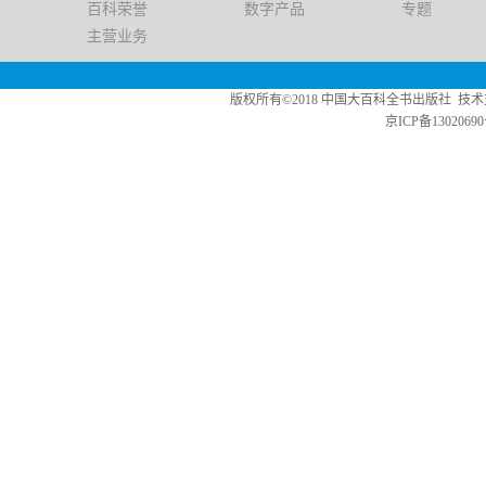
百科荣誉
数字产品
专题
主营业务
版权所有©2018 中国大百科全书出版社 技术支持：中版数媒 Copy
京ICP备13020690